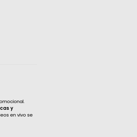
romocional.
icas y
deos en vivo se