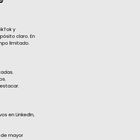
ikTok y
ósito claro. En
mpo limitado.
tadas.
os.
destacar.
os en LinkedIn,
s de mayor