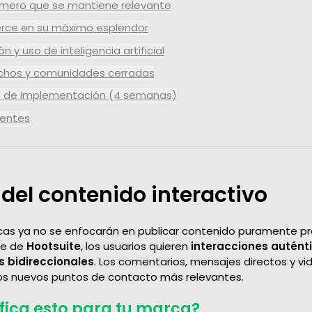
ímero que se mantiene relevante
erce en su máximo esplendor
n y uso de inteligencia artificial
ichos y comunidades cerradas
és de implementación (4 semanas)
uentes
a del contenido interactivo
rcas ya no se enfocarán en publicar contenido puramente p
me de
Hootsuite
, los usuarios quieren
interacciones autént
 bidireccionales
. Los comentarios, mensajes directos y vi
los nuevos puntos de contacto más relevantes.
fica esto para tu marca?