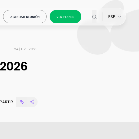
ESP
AGENDAR REUNIÓN
VER PLANES
24 | 02 | 2025
 2026
ativos en
on Creative
atiza el
PARTIR
ons
for
la