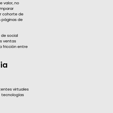
 valor, no
omparar
or cohorte de
n páginas de
 de social
as ventas
 fricción entre
ia
tentes virtuales
 tecnologías