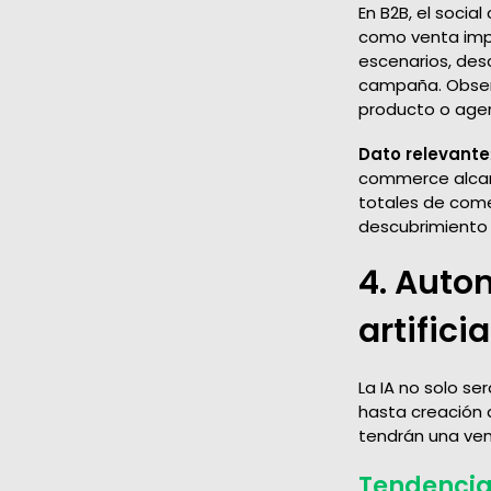
En B2B, el soci
como venta impu
escenarios, desc
campaña. Observ
producto o agen
Dato relevante
commerce alcanc
totales de comer
descubrimiento 
4. Auto
artificia
La IA no solo se
hasta creación
tendrán una ven
Tendencia