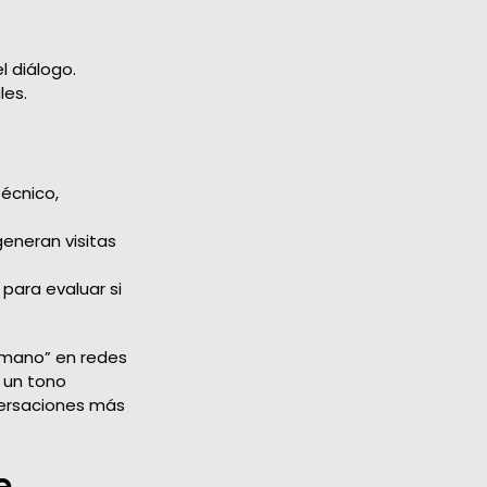
l diálogo.
les.
técnico,
eneran visitas
para evaluar si
umano” en redes
 un tono
versaciones más
e