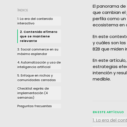
medición
El panorama de 
ÍNDICE
que cambian el j
perfila como un
1. La era del contenido
interactivo
ecosistema en 
2. Contenido efímero
En este context
que se mantiene
relevante
y cuáles son la
B2B que miden i
3. Social commerce en su
máximo esplendor
En este artícul
4. Automatización y uso de
estrategias efe
inteligencia artificial
intención y res
5. Enfoque en nichos y
medible.
comunidades cerradas
Checklist exprés de
implementación (4
semanas)
Preguntas frecuentes
EN ESTE ARTÍCULO
1. La era del co