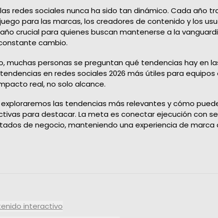
Content Analysis
CONOCÉ MÁS
las redes sociales nunca ha sido tan dinámico. Cada año tr
Reporta tus resultados en
uego para las marcas, los creadores de contenido y los usua
tiempo real
 año crucial para quienes buscan mantenerse a la vanguard
Audience Interactions
constante cambio.
Gestiona fácilmente tus
bases de datos
o, muchas personas se preguntan qué tendencias hay en las
s tendencias en redes sociales 2026 más útiles para equipos
Marketing Science
mpacto real, no solo alcance.
Evoluciona tus análisis
o, exploraremos las tendencias más relevantes y cómo puede
ctivas para destacar. La meta es conectar ejecución con s
ultados de negocio, manteniendo una experiencia de marca 
ntenido interactivo