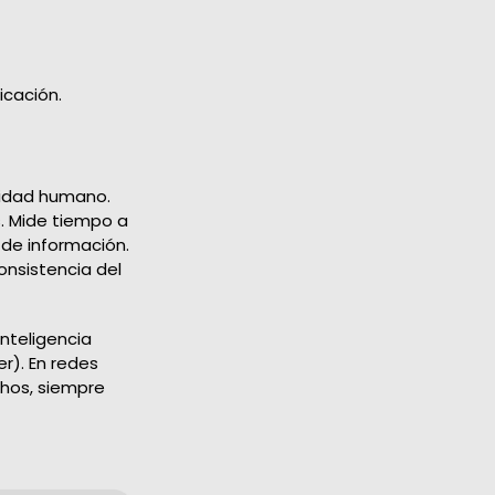
icación.
alidad humano.
s. Mide tiempo a
 de información.
onsistencia del
inteligencia
er). En redes
chos, siempre