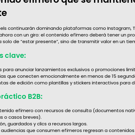
te
 reels continuarán dominando plataformas como Instagram, T
hora con un giro: el contenido efímero deberá tener un prop
a solo de “estar presente”, sino de transmitir valor en un tie
s clave:
rias para anunciar lanzamientos exclusivos o promociones limi
rias que conecten emocionalmente en menos de 15 segund
tas de edición como plantillas y stickers interactivos para 
práctico B2B
:
ntenido efímero con recursos de consulta (documentos nativ
as o casos breves).
ión, guardados y clics a recursos largos.
as audiencias que consumen efímeros regresan a contenido