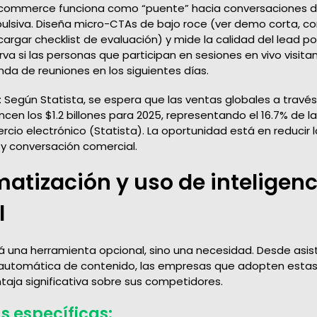
al commerce funciona como “puente” hacia conversaciones de
lsiva. Diseña micro-CTAs de bajo roce (ver demo corta, c
argar checklist de evaluación) y mide la calidad del lead p
a si las personas que participan en sesiones en vivo visita
da de reuniones en los siguientes días.
: Según Statista, se espera que las ventas globales a través
en los $1.2 billones para 2025, representando el 16.7% de l
cio electrónico (Statista). La oportunidad está en reducir la
y conversación comercial.
matización y uso de inteligenc
l
rá una herramienta opcional, sino una necesidad. Desde asis
 automática de contenido, las empresas que adopten estas
taja significativa sobre sus competidores.
s específicas: