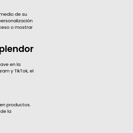
omedio de su
ersonalización
oceso o mostrar
plendor
ave en la
am y TikTok, el
nen productos.
 de la