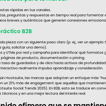
uestas rápidas en tus canales.
stas, preguntas y respuestas en tiempo real para fomentar e
ideos breves y auténticos que generen conexiones emociona
práctico B2B
 pieza con un siguiente paso claro (p. ej., ver un ejemplo 
 guía, solicitar una demo).
s y UTMs por red y campaña para identificar qué formatos g
a páginas de producto, documentación o pricing.
tasa de guardados y de clics hacia activos de profundidad 
interactivo realmente impulsa aprendizaje y consideración.
gún Hootsuite, las marcas que adoptan un enfoque más “h
nen un 21% más de engagement que aquellas que mantienen
otsuite Social Trends 2025). En B2B, esto se traduce en con
s técnicos y en una mejor lectura del interés real.
enido efímero que se mantien