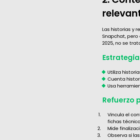
relevan
Las historias y
Snapchat, pero a
2025, no se trat
Estrategia
Utiliza histo
Cuenta histo
Usa herramien
Refuerzo 
Vincula el co
fichas técnic
Mide finalizac
Observa si l