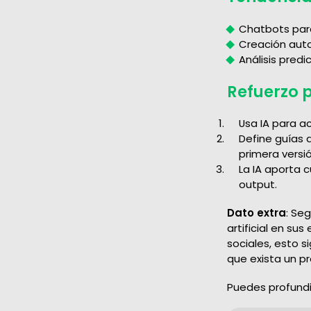
Chatbots para
Creación auto
Análisis predi
Refuerzo p
Usa IA para a
Define guías 
primera versió
La IA aporta 
output.
Dato extra
: Se
artificial en su
sociales, esto 
que exista un pr
Puedes profundi