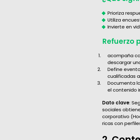
Prioriza resp
Utiliza encue
Invierte en v
Refuerzo 
acompaña cada
descargar una
Define evento
cualificadas 
Documenta la 
el contenido 
Dato clave
: Se
sociales obtie
corporativo (Ho
ricas con perfile
2. Cont