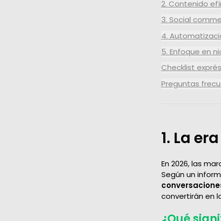
2. Contenido ef
3. Social comm
4. Automatizació
5. Enfoque en n
Checklist expr
Preguntas frec
1. La er
En 2026, las ma
Según un infor
conversaciones
convertirán en 
¿Qué signi