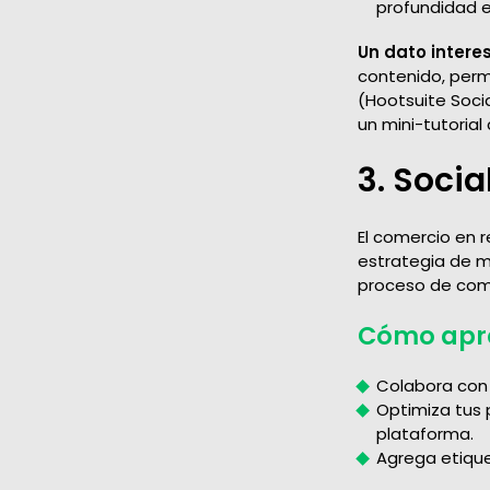
profundidad 
Un dato intere
contenido, perm
(Hootsuite Soci
un mini-tutorial
3. Soci
El comercio en 
estrategia de m
proceso de comp
Cómo apro
Colabora con 
Optimiza tus p
plataforma.
Agrega etique