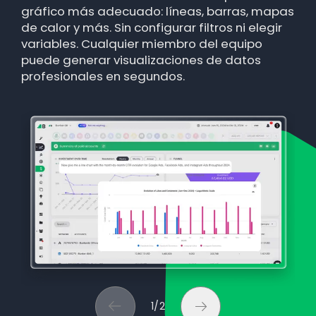
gráfico más adecuado: líneas, barras, mapas
de filtros y construcción de reportes. La IA
de calor y más. Sin configurar filtros ni elegir
automatiza el proceso para que tu equipo
variables. Cualquier miembro del equipo
dedique el tiempo a interpretar resultados y
puede generar visualizaciones de datos
tomar decisiones, no a construir gráficos
profesionales en segundos.
desde cero.
1
/
2