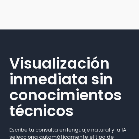
Visualización
Más tiempo
inmediata sin
para pensar,
conocimientos
menos para
técnicos
construir
Escribe tu consulta en lenguaje natural y la IA
Text-to-Chart elimina las tareas repetitivas
selecciona automáticamente el tipo de
del análisis: selección de variables, armado