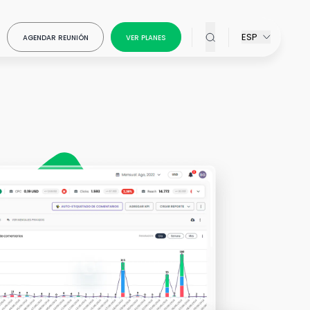
ESP
AGENDAR REUNIÓN
VER PLANES
ativos en
on Creative
atiza el
ons
for
la