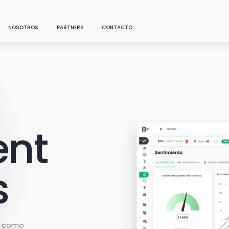
NOSOTROS
PARTNERS
CONTACTO
SOLUCIONES
LO NUEVO
sroom
Sé un aliado
Data
NUESTRO ÚLTIMO RECURSO DESTACADO
Conecta todo lo que
g
Encuentra un aliado
necesitas en un sólo
ent
lugar
Transforma tus cre
datos accionables c
cast
Artificial Intelligence
Intelligence. Autom
análisis de c
...
Conversa con tus datos:
s
AI generativa aplicada al
Marketing Science soluti
e studies
marketing
que aplican data science 
marketing para optimizar 
toma de decisiones y
Media
maximizar el ROI.
Analiza tus canales
pagos, sociales y propios
s como