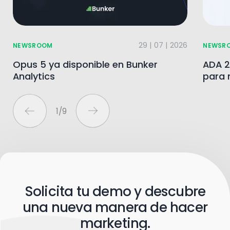
29 | 07 | 2026
NEWSROOM
NEWSR
Opus 5 ya disponible en Bunker
ADA 2
Analytics
para 
1
/
9
Solicita tu demo y descubre
una nueva manera de hacer
marketing.