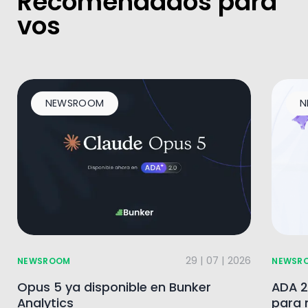
Recomendados para
vos
NEWSROOM
N
29 | 07 | 2026
NEWSROOM
NEWSR
Opus 5 ya disponible en Bunker
ADA 2
Analytics
para 