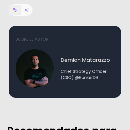
SOBRE EL AUTOR
Demian Matarazzo
Chief Strategy Officer
(CSO) @BunkerDB