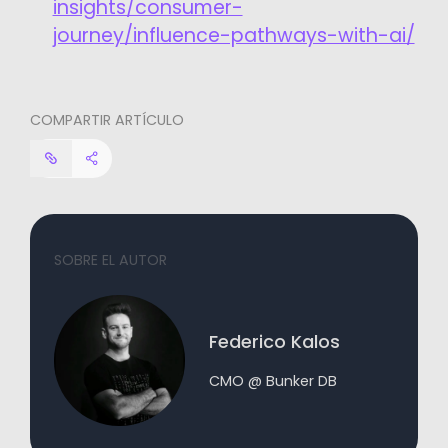
insights/consumer-
journey/influence-pathways-with-ai/
COMPARTIR ARTÍCULO
SOBRE EL AUTOR
Federico Kalos
CMO @ Bunker DB