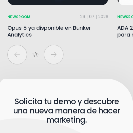
29 | 07 | 2026
NEWSROOM
NEWSR
Opus 5 ya disponible en Bunker
ADA 2
Analytics
para 
1
/
9
Solicita tu demo y descubre
una nueva manera de hacer
marketing.