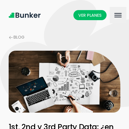
VER PLANES
BLOG
1st, 2nd y 3rd Party Data: ¿en