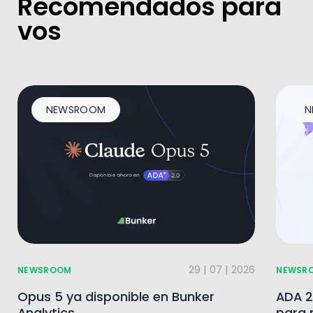
Recomendados para
vos
NEWSROOM
N
29 | 07 | 2026
NEWSROOM
NEWSR
Opus 5 ya disponible en Bunker
ADA 2
Analytics
para 