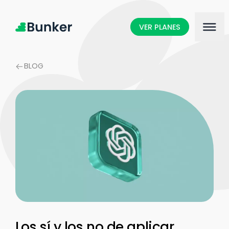
VER PLANES
BLOG
Los sí y los no de aplicar