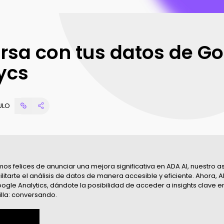
Content Analysis
CONOCÉ MÁS
Reporta tus resultados en
tiempo real
Audience Interactions
rsa con tus datos de G
Gestiona fácilmente tus
bases de datos
ycs
Marketing Science
Evoluciona tus análisis
ULO
os felices de anunciar una mejora significativa en ADA AI, nuestro asi
litarte el análisis de datos de manera accesible y eficiente. Ahora, 
gle Analytics, dándote la posibilidad de acceder a insights clave en
la: conversando.