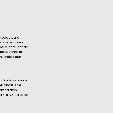
 creada para
isis basado en
el cliente, desde
zados, como la
entiendas aún
s rápidas sobre el
l análisis de
inmediatos.
a?” o “¿Cuáles son