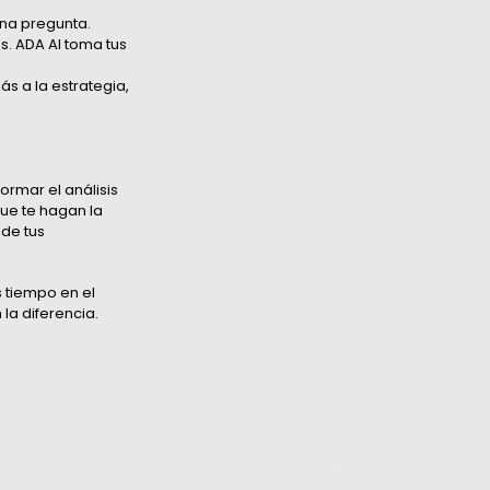
una pregunta.
. ADA AI toma tus
ás a la estrategia,
rmar el análisis
ue te hagan la
de tus
s tiempo en el
la diferencia.