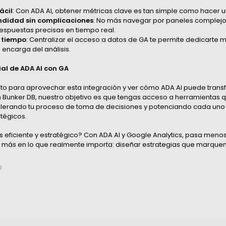
ácil
: Con ADA AI, obtener métricas clave es tan simple como hacer 
undidad sin complicaciones
: No más navegar por paneles complejos
respuestas precisas en tiempo real.
 tiempo
: Centralizar el acceso a datos de GA te permite dedicarte m
 encarga del análisis.
ial de ADA AI con GA
o para aprovechar esta integración y ver cómo ADA AI puede transfo
n Bunker DB, nuestro objetivo es que tengas acceso a herramientas q
celerando tu proceso de toma de decisiones y potenciando cada uno 
tégicos.
s eficiente y estratégico? Con ADA AI y Google Analytics, pasa meno
y más en lo que realmente importa: diseñar estrategias que marquen 
O