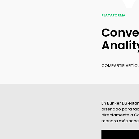
medición
PLATAFORMA
Conve
Analit
COMPARTIR ARTÍC
En Bunker DB estam
diseñado para faci
directamente a Goo
manera más sencil