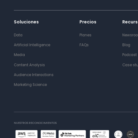
Soluciones
Precios
Recurs
Data
Planes
Newsro
Artificial Intelligence
FAQs
Blog
Media
Podcast
Content Analysis
Case st
Audience Interactions
Marketing Science
NUESTROS RECONOCIMIENTOS