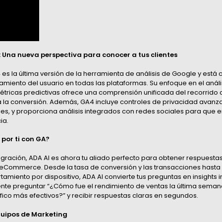
: Una nueva perspectiva para conocer a tus clientes
 es la última versión de la herramienta de análisis de Google y está
miento del usuario en todas las plataformas. Su enfoque en el anál
étricas predictivas ofrece una comprensión unificada del recorrido d
ta la conversión. Además, GA4 incluye controles de privacidad avan
es, y proporciona análisis integrados con redes sociales para que 
ia.
por ti con GA?
egración, ADA AI es ahora tu aliado perfecto para obtener respuesta
eCommerce. Desde la tasa de conversión y las transacciones hasta e
rtamiento por dispositivo, ADA AI convierte tus preguntas en insights 
te preguntar “¿Cómo fue el rendimiento de ventas la última seman
fico más efectivos?” y recibir respuestas claras en segundos.
uipos de Marketing