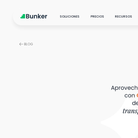
SOLUCIONES
PRECIOS
RECURSOS
BLOG
PRODUCTOS Y SERVICIOS
New
Marketing Analytics
Centraliza, analiza y
Blo
optimiza
Marketing Science
Pod
Transformación analítica
con ciencia y AI
Cas
Social Listening
Explora insights de
audiencia
Customer Care
Partner estratégicos de