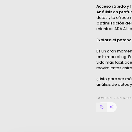
Acceso rápido y f
Análisis en prof
datos y te ofrece 
Optimización del
mientras ADA AI se
Explora el potenc
Es un gran moment
en tu marketing. E
vida más fácil, a
movimientos estra
¿Listo para ser má
análisis de datos 
COMPARTIR ARTÍCUL