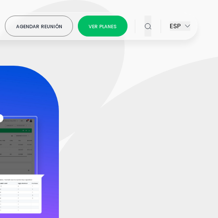
ESP
AGENDAR REUNIÓN
VER PLANES
ativos en
on Creative
atiza el
ons
for
la