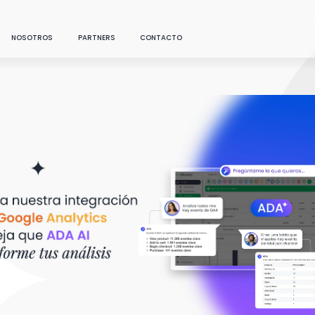
NOSOTROS
PARTNERS
CONTACTO
SOLUCIONES
LO NUEVO
sroom
Sé un aliado
Data
NUESTRO ÚLTIMO RECURSO DESTACADO
Conecta todo lo que
g
Encuentra un aliado
necesitas en un sólo
lugar
Transforma tus cre
datos accionables c
cast
Artificial Intelligence
Intelligence. Autom
análisis de c
...
Conversa con tus datos:
AI generativa aplicada al
Marketing Science soluti
e studies
marketing
que aplican data science 
marketing para optimizar 
toma de decisiones y
Media
maximizar el ROI.
Analiza tus canales
pagos, sociales y propios