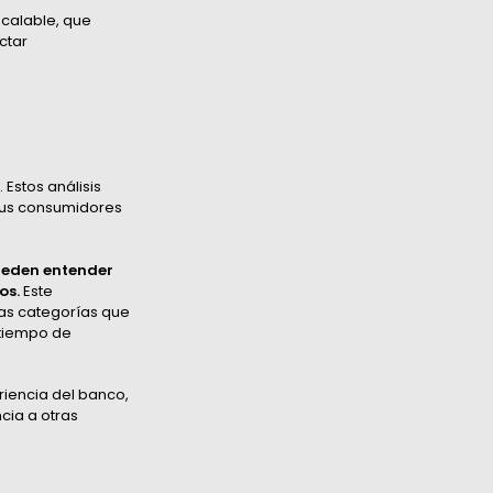
scalable, que
ctar
 Estos análisis
 sus consumidores
pueden entender
os.
Este
las categorías que
 tiempo de
riencia del banco,
cia a otras