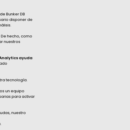
sde Bunker DB
sario disponer de
álisis.
la. De hecho, como
ar nuestros
 Analytics ayuda
tado
tra tecnología.
mos un equipo
arias para activar
dudas, nuestro
.