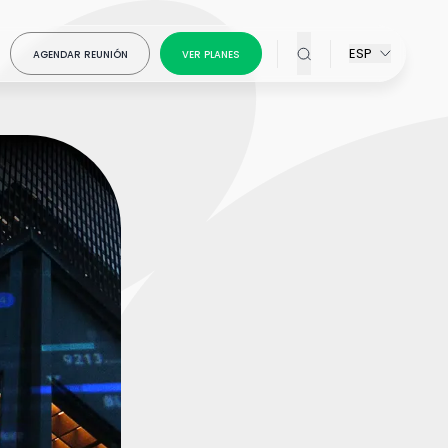
ESP
AGENDAR REUNIÓN
VER PLANES
ativos en
on Creative
atiza el
ons
for
la