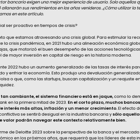
ector bancario exigen una mejor experiencia de usuario. Solo aquellos 
 allanarán sus rendimientos en los años venideros. ¿Cómo utilizar la t
tamos en este artículo.
al ser proactivo en tiempos de crisis?
eto que estamos atravesando una crisis global. Para estimular la re
 la crisis pandémica, en 2021 hubo una alineación económica glob
ajas, que motorizó el buen desempeño de las acciones tecnológicas.
el de mayor inversión en capital de riesgo en la historia moderna.
nte 2022 hubo un aumento generalizado de las tasas de interés para
do y enfriar la economía. Esto produjo una devaluación generaliza
Bolsa o que, como las startups, buscan capitalización y un reajuste e
iquidez.
 tan cambiante, el sistema financiero está en jaque,
como lo dem
 Bank en la primera mitad de 2023.
En el corto plazo, muchos banco
de interés más altas, inflación y un menor crecimiento.
El efecto 
onflictiva se sentirá desigual en la industria bancaria y
sólo aquell
e valor podrán navegar este contexto relativamente bien.
orme de
Deloitte 2023 sobre la perspectiva de la banca y el mercado 
mico en los próximos años, que requerirá que los líderes de esta i