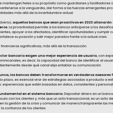
e mantengan fieles a su propósito como guardianes y facilitadores de
mantenerse a la vanguardia, dar forma a las fuerzas emergentes pr
ibilidades más allá de la incertidumbre actual.
adverso,
aquellos bancos que sean proactivos en 2023 allanarán 
eros.
La proactividad permite a los bancos anticiparse a los desafíos
lientes, apoyar a los afectados, identificar oportunidades y cumplir 
fortalece su posición y salir mejor parados frente a la actual crisis.
financieras significativas, más allá de la transacción
sector bancario exigen una mejor experiencia de usuario
, con exp
omnicanales, es decir, la capacidad del banco de identificar al usu
ientemente desde qué canal elija entablar su comunicación.
nca, los bancos deben transformarse en verdaderos asesores f
to plazo, es esencial virar de estrategias asociadas a producto a est
ro; experiencias que estén basadas en datos, consistentes y persona
fundamental en el sistema bancario.
Depositar dinero en un banco
nculo con los clientes y, más que un acto transaccional, es un acto de
o en la gestión de la crisis y comunicar de manera transparente las
a confianza de los clientes.