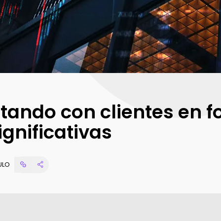
Content Analysis
CONOCÉ MÁS
Reporta tus resultados en
tiempo real
Audience Interactions
Gestiona fácilmente tus
bases de datos
Marketing Science
Evoluciona tus análisis
tando con clientes en 
gnificativas
ULO