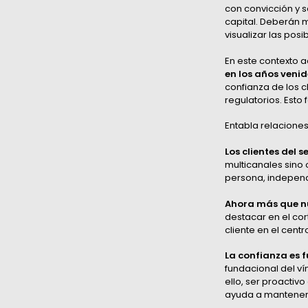
con convicción y s
capital. Deberán 
visualizar las pos
En este contexto 
en los años venid
confianza de los c
regulatorios. Esto 
Entabla relaciones 
Los clientes del 
multicanales sino 
persona, independ
Ahora más que nu
destacar en el cor
cliente en el cent
La confianza es 
fundacional del ví
ello, ser proactiv
ayuda a mantener l