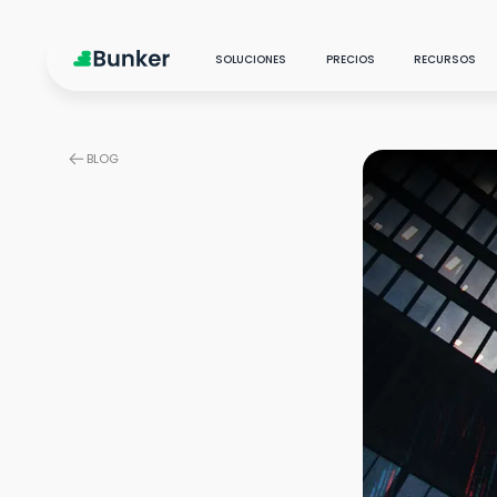
SOLUCIONES
PRECIOS
RECURSOS
BLOG
PRODUCTOS Y SERVICIOS
New
Marketing Analytics
Centraliza, analiza y
Blo
optimiza
Marketing Science
Pod
Transformación analítica
con ciencia y AI
Cas
Social Listening
Explora insights de
audiencia
Customer Care
Partner estratégicos de