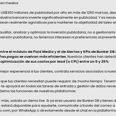
n en medios
US$300 millones de publicidad por año en más de 1250 marcas, de
ustria bancaria invierte significativamente en publicidad. Y es nece
sean realmente agnósticas para mantener la objetividad de tales an
ditar, analizar y optimizar la inversión publicitaria, no a gestionar
ersión publicitaria, no tenemos intereses ni preferencias al present
tre el módulo de Paid Media y el de Alertas y KPIs de Bunker DB
as pagas se vuelvan más eficientes.
Nuestros clientes han detec
e
optimización de sus costos por lead (o CPL) entre un 5 y 25%
.
mejor experiencia a tus clientes, contrata servicios asociados a nues
lo que tus clientes necesitan puede requerir de mucho tiempo. Tene
 te apoyará en todas las tareas de entrada y gestión de datos neces
áximo las funciones de nuestras plataformas.
r más,
solicita un demo live
. Si ya eres usuario de Bunker DB y tienes 
 estará disponible para ayudarte, comunícate a través del correo a
com, por WhatsApp o directamente desde el chat en la plataforma