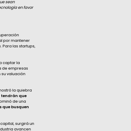
que sean
ecnología en favor
cuperación
al por mantener
 Para las startups,
 captar la
da de empresas
n su valuación
ostró la quiebra
s tendrán que
dominó de una
os que busquen
capital,
surgirá un
ndustria avancen