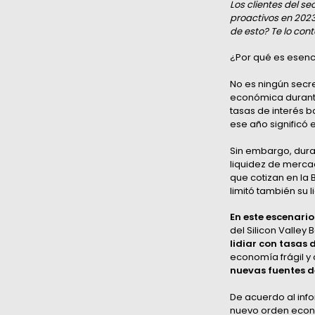
Los clientes del s
proactivos en 2023
de esto? Te lo con
¿Por qué es esenci
No es ningún secr
económica durante
tasas de interés b
ese año significó 
Sin embargo, dura
liquidez de merca
que cotizan en la 
limitó también su l
En este escenario
del Silicon Valley
lidiar con tasas 
economía frágil y c
nuevas fuentes d
De acuerdo al inf
nuevo orden econó