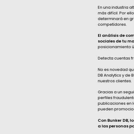
En una industria a
más difícil. Por e
determinará en gra
competidores.
El análisis de c
sociales de tu m
posicionamiento ún
Detecta cuentas f
No es novedad que 
DB Analytics y de
nuestros clientes.
Gracias a un segui
perfiles fraudulen
publicaciones en l
pueden promociona
Con Bunker DB, lo
a las personas p