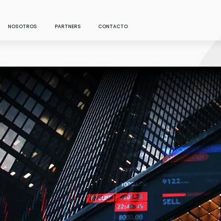
NOSOTROS
PARTNERS
CONTACTO
SOLUCIONES
LO NUEVO
sroom
Sé un aliado
Data
NUESTRO ÚLTIMO RECURSO DESTACADO
Conecta todo lo que
g
Encuentra un aliado
necesitas en un sólo
lugar
Transforma tus cre
datos accionables c
cast
Artificial Intelligence
Intelligence. Autom
análisis de c
...
Conversa con tus datos:
AI generativa aplicada al
Marketing Science soluti
e studies
marketing
que aplican data science 
marketing para optimizar 
toma de decisiones y
Media
maximizar el ROI.
Analiza tus canales
pagos, sociales y propios