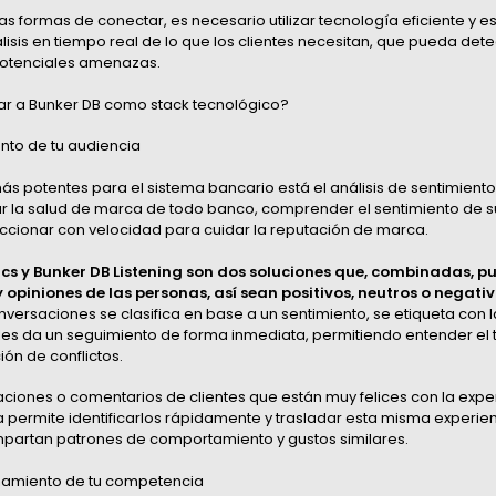
s formas de conectar, es necesario utilizar tecnología eficiente y e
isis en tiempo real de lo que los clientes necesitan, que pueda dete
potenciales amenazas.
ar a Bunker DB como stack tecnológico?
ento de tu audiencia
más potentes para el sistema bancario está el análisis de sentimiento.
car la salud de marca de todo banco, comprender el sentimiento de
accionar con velocidad para cuidar la reputación de marca.
ics y Bunker DB Listening son dos soluciones que, combinadas, 
 opiniones de las personas, así sean positivos, neutros o negativ
ersaciones se clasifica en base a un sentimiento, se etiqueta con 
e les da un seguimiento de forma inmediata, permitiendo entender el
ión de conflictos.
aciones o comentarios de clientes que están muy felices con la expe
 permite identificarlos rápidamente y trasladar esta misma experien
artan patrones de comportamiento y gustos similares.
onamiento de tu competencia