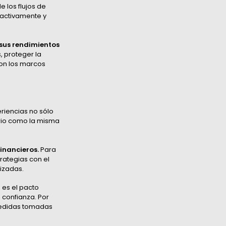
 los flujos de
oactivamente y
sus rendimientos
, proteger la
con los marcos
eriencias no sólo
ario como la misma
inancieros.
Para
rategias con el
lizadas.
 es el pacto
 confianza. Por
 medidas tomadas