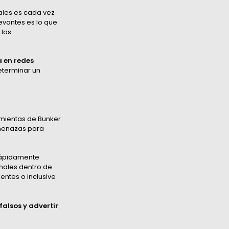
ales es cada vez
evantes es lo que
 los
a en redes
eterminar un
amientas de Bunker
amenazas para
 rápidamente
onales dentro de
entes o inclusive
falsos y advertir