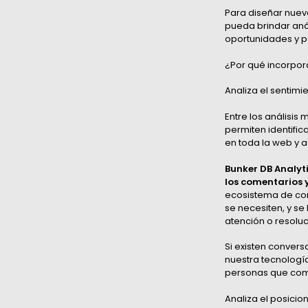
Para diseñar nueva
pueda brindar anál
oportunidades y 
¿Por qué incorpor
Analiza el sentimi
Entre los análisis 
permiten identifi
en toda la web y 
Bunker DB Analyt
los comentarios y
ecosistema de conv
se necesiten, y s
atención o resoluc
Si existen convers
nuestra tecnología
personas que comp
Analiza el posici