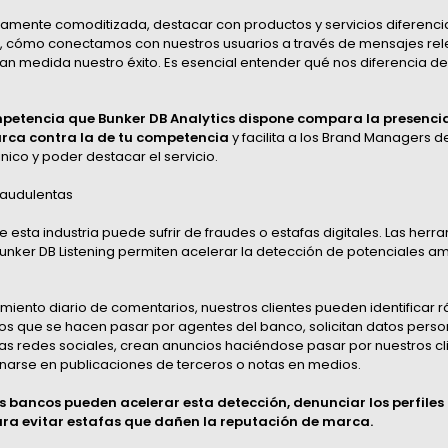
ltamente comoditizada, destacar con productos y servicios diferenci
llo, cómo conectamos con nuestros usuarios a través de mensajes rel
n medida nuestro éxito. Es esencial entender qué nos diferencia de
ompetencia que Bunker DB Analytics dispone compara la presenci
arca contra la de tu competencia
y facilita a los Brand Managers d
ico y poder destacar el servicio.
raudulentas
esta industria puede sufrir de fraudes o estafas digitales. Las herr
 Bunker DB Listening permiten acelerar la detección de potenciales 
miento diario de comentarios, nuestros clientes pueden identificar
tos que se hacen pasar por agentes del banco, solicitan datos pers
as redes sociales, crean anuncios haciéndose pasar por nuestros cli
rse en publicaciones de terceros o notas en medios.
s bancos pueden acelerar esta detección, denunciar los perfiles 
ara evitar estafas que dañen la reputación de marca.