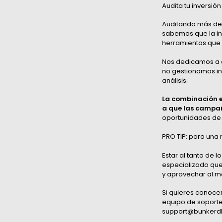
Audita tu inversió
Auditando más de 
sabemos que la ind
herramientas que 
Nos dedicamos a au
no gestionamos inv
análisis.
La combinación en
a que las campañ
oportunidades d
PRO TIP: para una 
Estar al tanto de 
especializado que
y aprovechar al m
Si quieres conoce
equipo de soporte
support@bunkerdb.