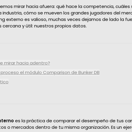
Content Analysis
CONOCÉ MÁS
lemos mirar hacia afuera: qué hace la competencia, cuáles 
Reporta tus resultados en
a industria, cómo se mueven los grandes jugadores del mer
tiempo real
g externo es valioso, muchas veces dejamos de lado la fu
Audience Interactions
cercana y útil: nuestros propios datos.
Gestiona fácilmente tus
bases de datos
Marketing Science
Evoluciona tus análisis
ve mirar hacia adentro?
l proceso el módulo Comparison de Bunker DB
tico
nterno
es la práctica de comparar el desempeño de tus c
os o mercados dentro de tu misma organización. Es un ejerc