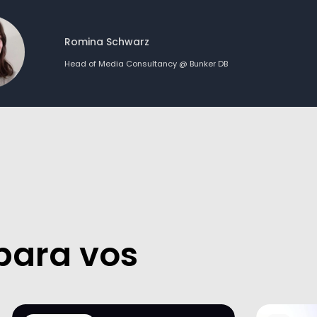
Romina Schwarz
Head of Media Consultancy @ Bunker DB
ara vos