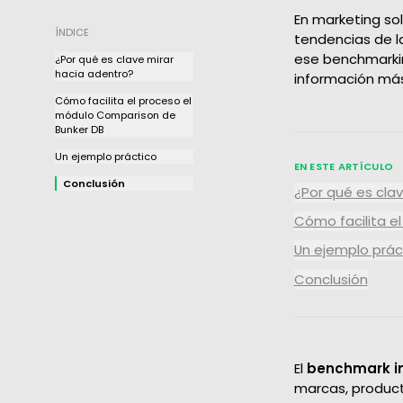
medición
En marketing so
ÍNDICE
tendencias de l
ese benchmarkin
¿Por qué es clave mirar
hacia adentro?
información más 
Cómo facilita el proceso el
módulo Comparison de
Bunker DB
Un ejemplo práctico
EN ESTE ARTÍCULO
Conclusión
¿Por qué es cla
Cómo facilita e
Un ejemplo prác
Conclusión
El
benchmark i
marcas, product