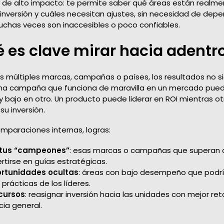
o de alto impacto: te permite saber qué áreas están realm
inversión y cuáles necesitan ajustes, sin necesidad de dep
chas veces son inaccesibles o poco confiables.
é es clave mirar hacia adentr
múltiples marcas, campañas o países, los resultados no s
a campaña que funciona de maravilla en un mercado pued
 bajo en otro. Un producto puede liderar en ROI mientras o
su inversión.
omparaciones internas, logras:
a tus “campeones”
: esas marcas o campañas que superan 
tirse en guías estratégicas.
ortunidades ocultas
: áreas con bajo desempeño que podr
 prácticas de los líderes.
cursos
: reasignar inversión hacia las unidades con mejor r
cia general.