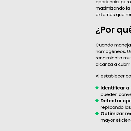
apariencia, per
maximizando la 
externos que mu
¿Por qu
Cuando manejas 
homogéneos. Un
rendimiento muy
alcanza a cubrir 
Al establecer c
Identificar 
pueden conver
Detectar op
replicando las
Optimizar re
mayor eficien