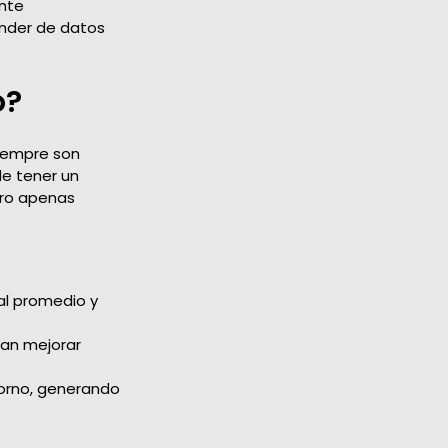
ente
ender de datos
o?
iempre son
e tener un
tro apenas
al promedio y
ían mejorar
etorno, generando