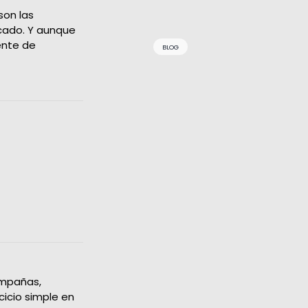
son las
cado. Y aunque
ente de
BLOG
ampañas,
icio simple en