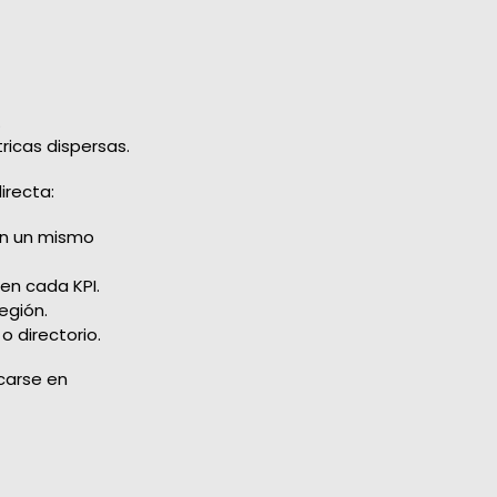
.
ricas dispersas.
irecta:
n un mismo
n cada KPI.
egión.
o directorio.
carse en