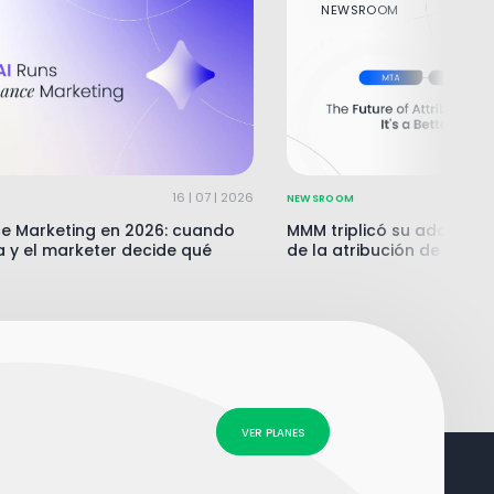
NEWSROOM
16 | 07 | 2026
NEWSROOM
e Marketing en 2026: cuando
MMM triplicó su adopción 
ta y el marketer decide qué
de la atribución de un s
VER PLANES