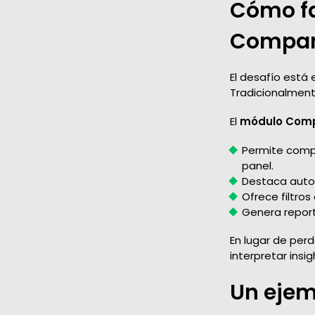
Cómo fa
Compari
El desafío está 
Tradicionalmente
El
módulo Comp
Permite comp
panel.
Destaca auto
Ofrece filtros
Genera report
En lugar de per
interpretar insi
Un ejem