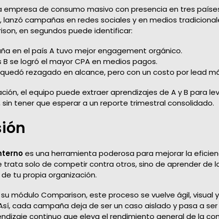
 empresa de consumo masivo con presencia en tres países.
e, lanzó campañas en redes sociales y en medios tradicional
on, en segundos puede identificar:
ña en el país A tuvo mejor engagement orgánico.
s B se logró el mayor CPA en medios pagos.
 quedó rezagado en alcance, pero con un costo por lead má
ión, el equipo puede extraer aprendizajes de A y B para lev
 sin tener que esperar a un reporte trimestral consolidado.
ión
nterno
es una herramienta poderosa para mejorar la eficien
e trata solo de competir contra otros, sino de aprender de 
 de tu propia organización.
 su módulo Comparison, este proceso se vuelve ágil, visual 
 Así, cada campaña deja de ser un caso aislado y pasa a ser
ndizaje continuo que eleva el rendimiento general de la co