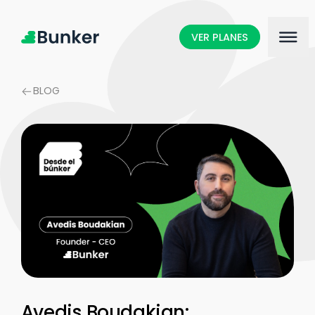
VER PLANES
BLOG
Avedis Boudakian: